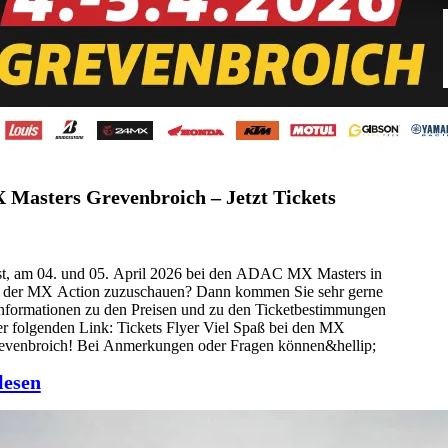
asters Grevenbroich – Jetzt Tickets
st, am 04. und 05. April 2026 bei den ADAC MX Masters in
 der MX Action zuzuschauen? Dann kommen Sie sehr gerne
Informationen zu den Preisen und zu den Ticketbestimmungen
er folgenden Link: Tickets Flyer Viel Spaß bei den MX
revenbroich! Bei Anmerkungen oder Fragen können&hellip;
lesen