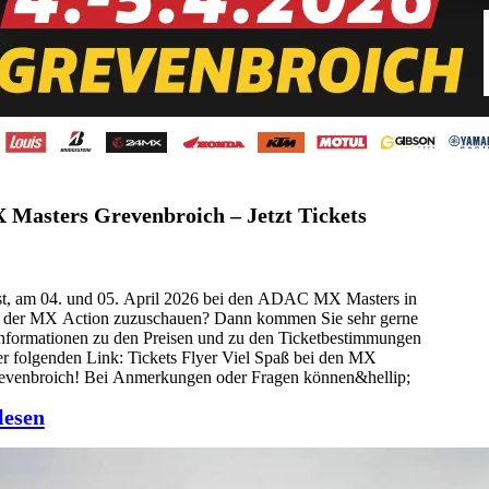
asters Grevenbroich – Jetzt Tickets
st, am 04. und 05. April 2026 bei den ADAC MX Masters in
 der MX Action zuzuschauen? Dann kommen Sie sehr gerne
Informationen zu den Preisen und zu den Ticketbestimmungen
er folgenden Link: Tickets Flyer Viel Spaß bei den MX
revenbroich! Bei Anmerkungen oder Fragen können&hellip;
lesen