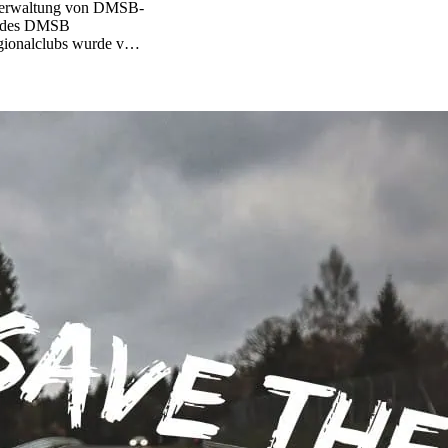
 Verwaltung von DMSB-
ns des DMSB
Regionalclubs wurde vom
h, die für die&hellip;