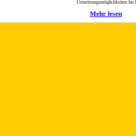
Umsetzungsmöglichkeiten bis h
den Alltag. Wann: Mittwoch, 2
Mehr lesen