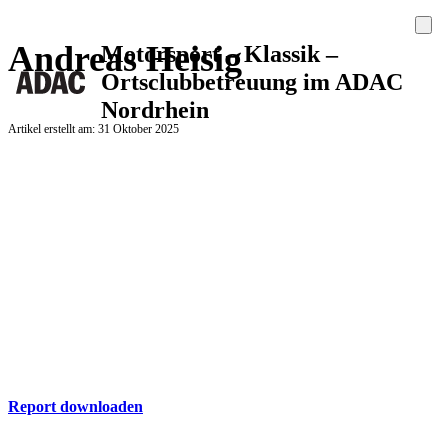
Andreas Heisig
Motorsport – Klassik –
Ortsclubbetreuung im ADAC
Nordrhein
Artikel erstellt am: 31 Oktober 2025
ADAC Report
Hier finden Sie die aktuelle Ausgabe des ADAC Nordrhein Report
zum Download
Report downloaden