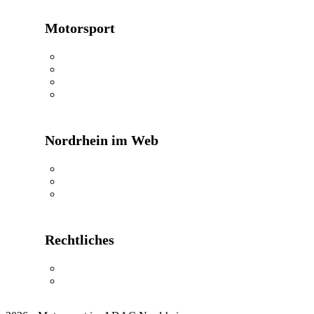
Motorsport
24h Rennen
Oldtimerwandern
Kartkids
MX Masters
Nordrhein im Web
ADAC Nordrhein
ADAC Shop
ADAC Reisen
Rechtliches
Impressum
Datenschutzerklärung