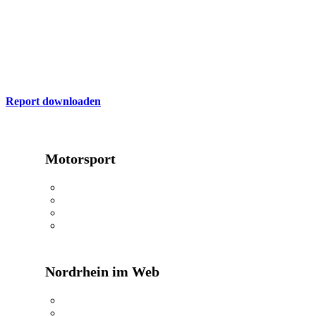
ADAC Report
Hier finden Sie die aktuelle Ausgabe des ADAC Nordrhein Report
zum Download
Report downloaden
Motorsport
24h Rennen
Oldtimerwandern
Kartkids
MX Masters
Nordrhein im Web
ADAC Nordrhein
ADAC Shop