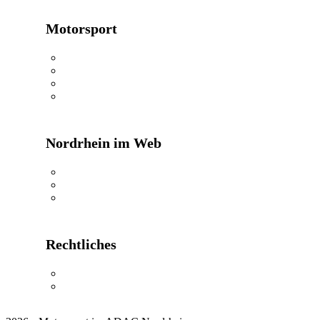
Motorsport
24h Rennen
Oldtimerwandern
Kartkids
MX Masters
Nordrhein im Web
ADAC Nordrhein
ADAC Shop
ADAC Reisen
Rechtliches
Impressum
Datenschutzerklärung