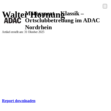
Walter Hornung
Motorsport – Klassik –
Ortsclubbetreuung im ADAC
Nordrhein
Artikel erstellt am: 31 Oktober 2025
ADAC Report
Hier finden Sie die aktuelle Ausgabe des ADAC Nordrhein Report
zum Download
Report downloaden