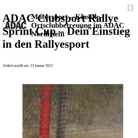
ADAC Clubsport Rallye
Motorsport – Klassik –
Ortsclubbetreuung im ADAC
Sprint Cup – Dein Einstieg
Nordrhein
in den Rallyesport
Artikel erstellt am: 23 Januar 2023