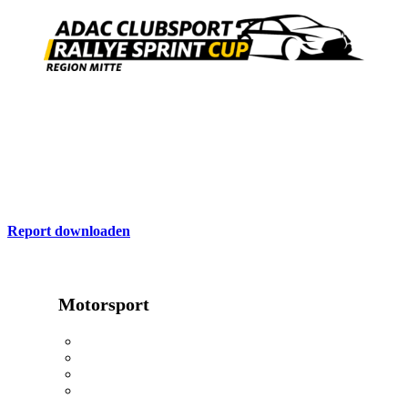
ADAC Report
Hier finden Sie die aktuelle Ausgabe des ADAC Nordrhein Report
zum Download
Report downloaden
Motorsport
24h Rennen
Oldtimerwandern
Kartkids
MX Masters