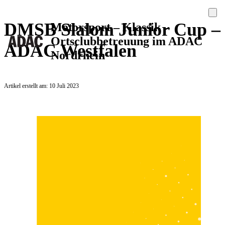
DMSB Slalom Junior Cup –
Motorsport – Klassik –
Ortsclubbetreuung im ADAC
ADAC Westfalen
Nordrhein
Artikel erstellt am: 10 Juli 2023