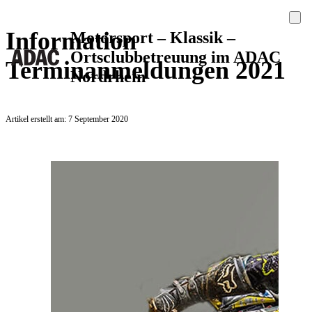
Information
Motorsport – Klassik –
Ortsclubbetreuung im ADAC
Terminanmeldungen 2021
Nordrhein
Artikel erstellt am: 7 September 2020