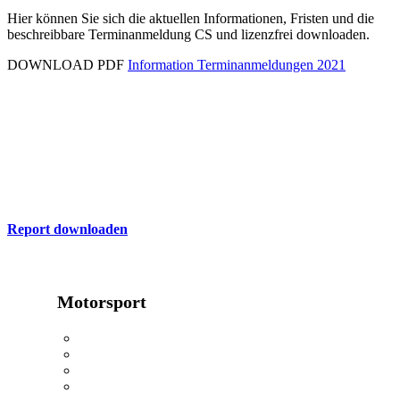
Hier können Sie sich die aktuellen Informationen, Fristen und die
beschreibbare Terminanmeldung CS und lizenzfrei downloaden.
DOWNLOAD PDF
Information Terminanmeldungen 2021
ADAC Report
Hier finden Sie die aktuelle Ausgabe des ADAC Nordrhein Report
zum Download
Report downloaden
Motorsport
24h Rennen
Oldtimerwandern
Kartkids
MX Masters