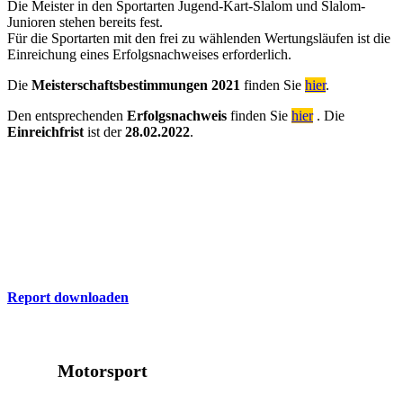
Die Meister in den Sportarten Jugend-Kart-Slalom und Slalom-
Junioren stehen bereits fest.
Für die Sportarten mit den frei zu wählenden Wertungsläufen ist die
Einreichung eines Erfolgsnachweises erforderlich.
Die
Meisterschaftsbestimmungen 2021
finden Sie
hier
.
Den entsprechenden
Erfolgsnachweis
finden Sie
hier
. Die
Einreichfrist
ist der
28.02.2022
.
ADAC Report
Hier finden Sie die aktuelle Ausgabe des ADAC Nordrhein Report
zum Download
Report downloaden
Motorsport