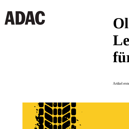
Ol
Le
fü
Artikel ers