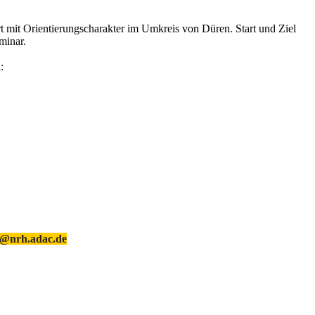
rt mit Orientierungscharakter im Umkreis von Düren. Start und Ziel
minar.
:
po@nrh.adac.de