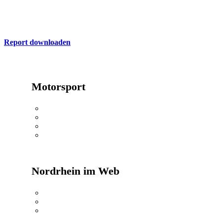
Hier finden Sie die aktuelle Ausgabe des ADAC Nordrhein Report
Report downloaden
Motorsport
24h Rennen
Oldtimerwandern
Kartkids
MX Masters
Nordrhein im Web
ADAC Nordrhein
ADAC Shop
ADAC Reisen