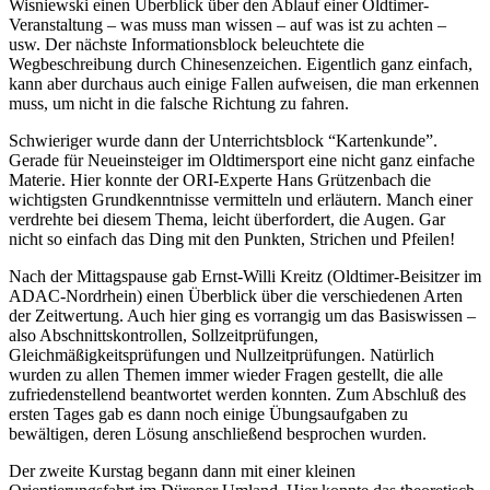
Wisniewski einen Überblick über den Ablauf einer Oldtimer-
Veranstaltung – was muss man wissen – auf was ist zu achten –
usw. Der nächste Informationsblock beleuchtete die
Wegbeschreibung durch Chinesenzeichen. Eigentlich ganz einfach,
kann aber durchaus auch einige Fallen aufweisen, die man erkennen
muss, um nicht in die falsche Richtung zu fahren.
Schwieriger wurde dann der Unterrichtsblock “Kartenkunde”.
Gerade für Neueinsteiger im Oldtimersport eine nicht ganz einfache
Materie. Hier konnte der ORI-Experte Hans Grützenbach die
wichtigsten Grundkenntnisse vermitteln und erläutern. Manch einer
verdrehte bei diesem Thema, leicht überfordert, die Augen. Gar
nicht so einfach das Ding mit den Punkten, Strichen und Pfeilen!
Nach der Mittagspause gab Ernst-Willi Kreitz (Oldtimer-Beisitzer im
ADAC-Nordrhein) einen Überblick über die verschiedenen Arten
der Zeitwertung. Auch hier ging es vorrangig um das Basiswissen –
also Abschnittskontrollen, Sollzeitprüfungen,
Gleichmäßigkeitsprüfungen und Nullzeitprüfungen. Natürlich
wurden zu allen Themen immer wieder Fragen gestellt, die alle
zufriedenstellend beantwortet werden konnten. Zum Abschluß des
ersten Tages gab es dann noch einige Übungsaufgaben zu
bewältigen, deren Lösung anschließend besprochen wurden.
Der zweite Kurstag begann dann mit einer kleinen