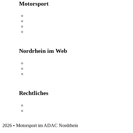
Motorsport
24h Rennen
Oldtimerwandern
Kartkids
MX Masters
Nordrhein im Web
ADAC Nordrhein
ADAC Shop
ADAC Reisen
Rechtliches
Impressum
Datenschutzerklärung
2026 • Motorsport im ADAC Nordrhein