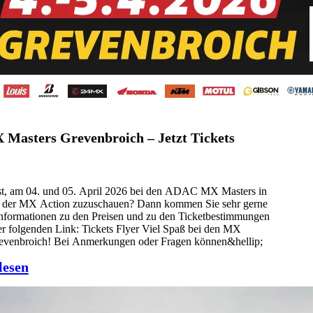
asters Grevenbroich – Jetzt Tickets
st, am 04. und 05. April 2026 bei den ADAC MX Masters in
 der MX Action zuzuschauen? Dann kommen Sie sehr gerne
Informationen zu den Preisen und zu den Ticketbestimmungen
er folgenden Link: Tickets Flyer Viel Spaß bei den MX
revenbroich! Bei Anmerkungen oder Fragen können&hellip;
lesen