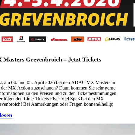
asters Grevenbroich – Jetzt Tickets
st, am 04. und 05. April 2026 bei den ADAC MX Masters in
 der MX Action zuzuschauen? Dann kommen Sie sehr gerne
Informationen zu den Preisen und zu den Ticketbestimmungen
er folgenden Link: Tickets Flyer Viel Spaß bei den MX
revenbroich! Bei Anmerkungen oder Fragen können&hellip;
lesen