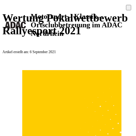
Wertung Pokalwettbewerb
Motorsport – Klassik –
Ortsclubbetreuung im ADAC
Rallyesport 2021
Nordrhein
Artikel erstellt am: 6 September 2021