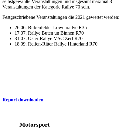
selbstgewählte Veranstaltungen und insgesamt maximal 3
Veranstaltungen der Kategorie Rallye 70 sein.
Festgeschriebene Veranstaltungen die 2021 gewertet werden:
26.06. Birkenfelder Löwenrallye R35
17.07. Rallye Buten un Binnen R70
31.07. Oster-Rallye MSC Zerf R70
18.09. Reifen-Ritter Rallye Hinterland R70
ADAC Report
Hier finden Sie die aktuelle Ausgabe des ADAC Nordrhein Report
zum Download
Report downloaden
Motorsport