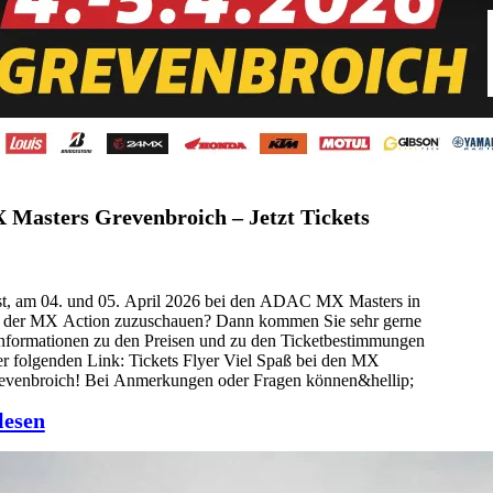
asters Grevenbroich – Jetzt Tickets
st, am 04. und 05. April 2026 bei den ADAC MX Masters in
 der MX Action zuzuschauen? Dann kommen Sie sehr gerne
Informationen zu den Preisen und zu den Ticketbestimmungen
er folgenden Link: Tickets Flyer Viel Spaß bei den MX
revenbroich! Bei Anmerkungen oder Fragen können&hellip;
lesen